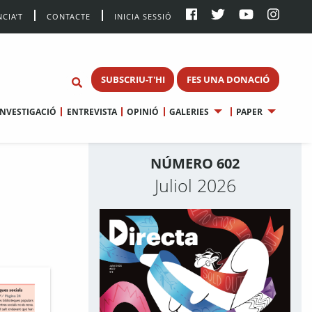
CIA’T
CONTACTE
INICIA SESSIÓ
SUBSCRIU-T'HI
FES UNA DONACIÓ
INVESTIGACIÓ
ENTREVISTA
OPINIÓ
GALERIES
PAPER
NÚMERO 602
Juliol 2026