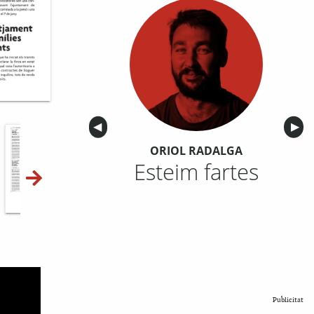
Anterior
◀︎
Sigu
▶︎
ORIOL RADALGA
Esteim fartes
10-11
12-13
14-15
Publicitat