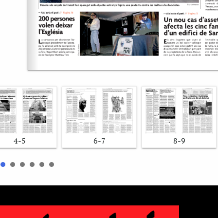
4-5
6-7
8-9