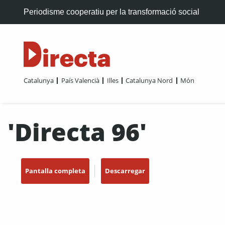
Periodisme cooperatiu per la transformació social
Catalunya
País Valencià
Illes
Catalunya Nord
Món
'Directa 96'
Pantalla completa
Descarregar