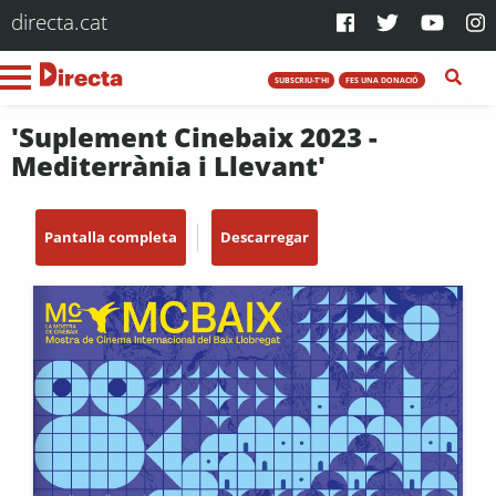
directa.cat
SUBSCRIU-T'HI
FES UNA DONACIÓ
'Suplement Cinebaix 2023 -
Mediterrània i Llevant'
Pantalla completa
Descarregar