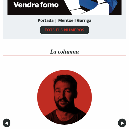
Portada | Meritxell Garriga
TOTS ELS NÚMEROS
La columna
Anterior
◀︎
Sig
▶︎