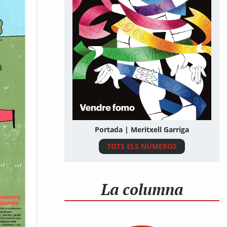
Portada | Meritxell Garriga
TOTS ELS NÚMEROS
La columna