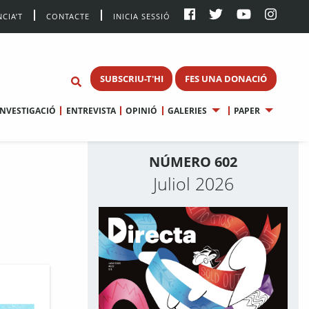
CIA’T
CONTACTE
INICIA SESSIÓ
SUBSCRIU-T'HI
FES UNA DONACIÓ
INVESTIGACIÓ
ENTREVISTA
OPINIÓ
GALERIES
PAPER
NÚMERO 602
Juliol 2026