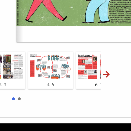
2-3
4-5
6-7