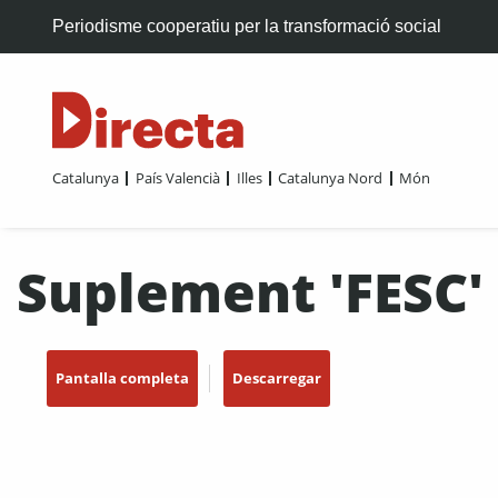
Periodisme cooperatiu per la transformació social
Catalunya
País Valencià
Illes
Catalunya Nord
Món
Suplement 'FESC'
Pantalla completa
Descarregar