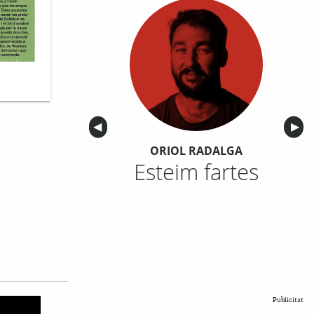
Anterior
◀︎
Sigu
▶︎
ORIOL RADALGA
Esteim fartes
Publicitat