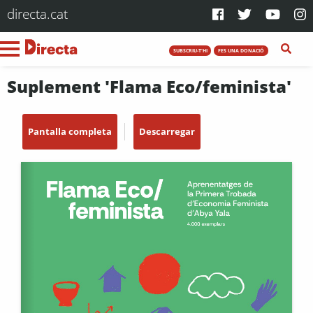
directa.cat
SUBSCRIU-T'HI
FES UNA DONACIÓ
Suplement 'Flama Eco/feminista'
Pantalla completa
Descarregar