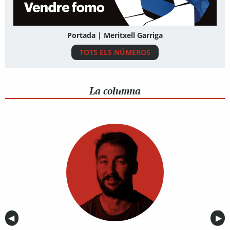
Portada | Meritxell Garriga
TOTS ELS NÚMEROS
La columna
Anterior
◀︎
Sig
▶︎