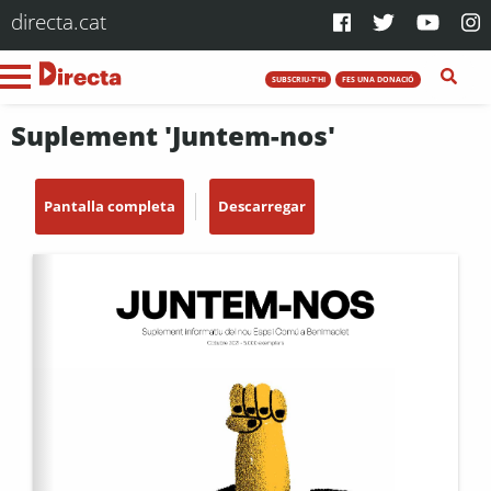
directa.cat
SUBSCRIU-T'HI
FES UNA DONACIÓ
Suplement 'Juntem-nos'
Pantalla completa
Descarregar