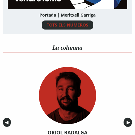
Portada | Meritxell Garriga
TOTS ELS NÚMEROS
La columna
Anterior
◀︎
Sig
▶︎
ORIOL RADALGA