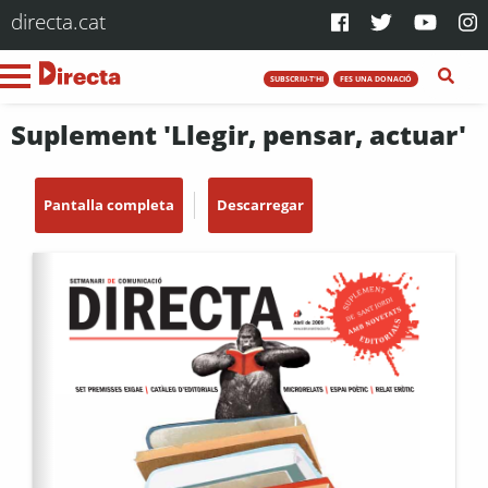
directa.cat
SUBSCRIU-T'HI
FES UNA DONACIÓ
Suplement 'Llegir, pensar, actuar'
Pantalla completa
Descarregar