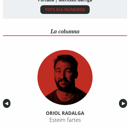
TOTS ELS NÚMEROS
La columna
Anterior
◀︎
Sig
▶︎
ORIOL RADALGA
Esteim fartes