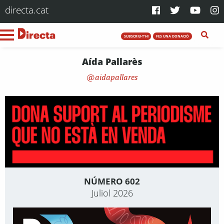
directa.cat
SUBSCRIU-T'HI
FES UNA DONACIÓ
Aída Pallarès
aidapallares
NÚMERO 602
Juliol 2026