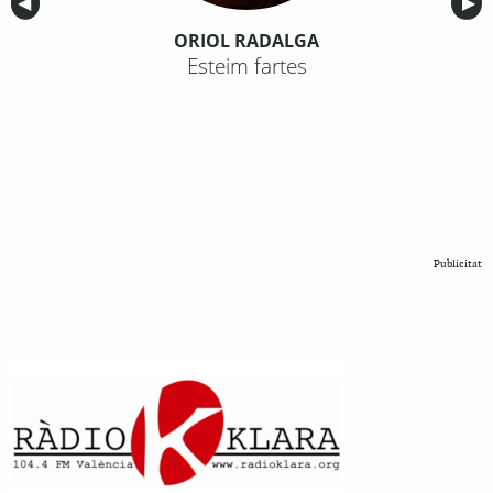
Anterior
◀︎
Sig
▶︎
ORIOL RADALGA
Esteim fartes
Publicitat