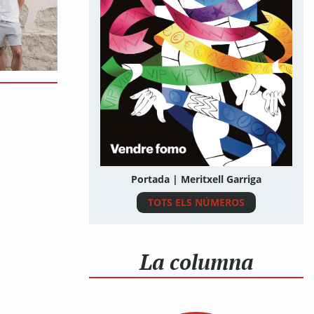
Portada | Meritxell Garriga
TOTS ELS NÚMEROS
La columna