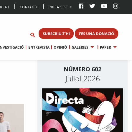
CIA’T
CONTACTE
INICIA SESSIÓ
SUBSCRIU-T'HI
FES UNA DONACIÓ
INVESTIGACIÓ
ENTREVISTA
OPINIÓ
GALERIES
PAPER
NÚMERO 602
Juliol 2026