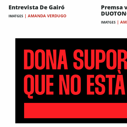
Entrevista De Gairó
Premsa v
DUOTON
|
AMANDA VERDUGO
IMATGES
|
AM
IMATGES