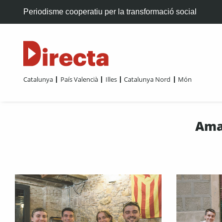
Periodisme cooperatiu per la transformació social
Catalunya
País Valencià
Illes
Catalunya Nord
Món
Ama