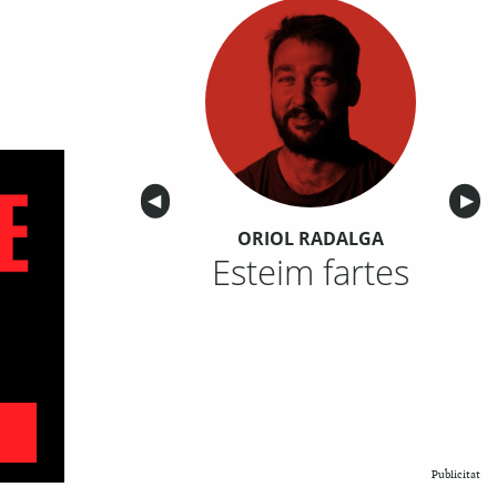
Anterior
◀︎
Sigu
▶︎
ORIOL RADALGA
Esteim fartes
Publicitat