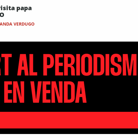
isita papa
O
ANDA VERDUGO