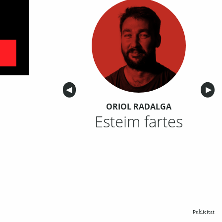
Anterior
◀︎
Sigu
▶︎
ORIOL RADALGA
Esteim fartes
Publicitat