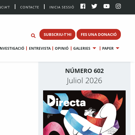
CIA’T
CONTACTE
INICIA SESSIÓ
SUBSCRIU-T'HI
FES UNA DONACIÓ
INVESTIGACIÓ
ENTREVISTA
OPINIÓ
GALERIES
PAPER
NÚMERO 602
Juliol 2026