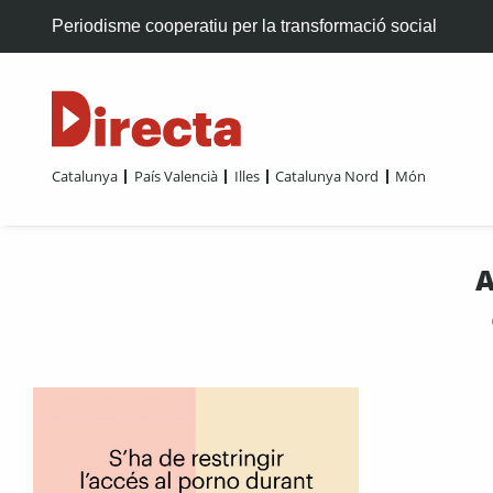
Periodisme cooperatiu per la transformació social
Catalunya
País Valencià
Illes
Catalunya Nord
Món
A