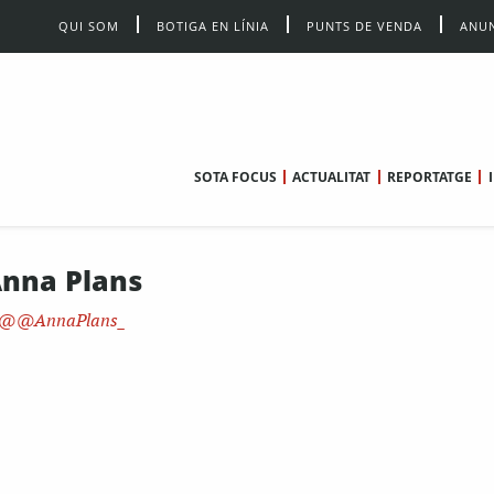
QUI SOM
BOTIGA EN LÍNIA
PUNTS DE VENDA
ANUN
SOTA FOCUS
ACTUALITAT
REPORTATGE
nna Plans
@AnnaPlans_