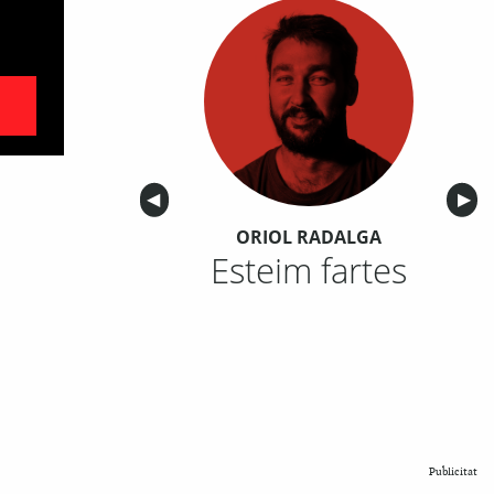
Anterior
◀︎
Sigu
▶︎
ORIOL RADALGA
Esteim fartes
Publicitat