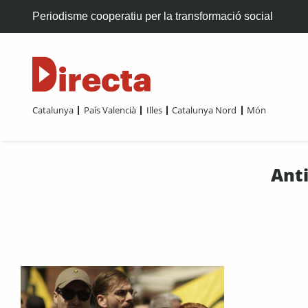
Periodisme cooperatiu per la transformació social
Catalunya
País Valencià
Illes
Catalunya Nord
Món
Ant