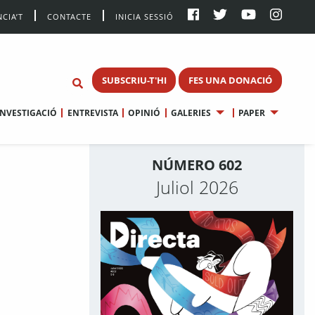
CIA’T
CONTACTE
INICIA SESSIÓ
SUBSCRIU-T'HI
FES UNA DONACIÓ
INVESTIGACIÓ
ENTREVISTA
OPINIÓ
GALERIES
PAPER
NÚMERO 602
Juliol 2026