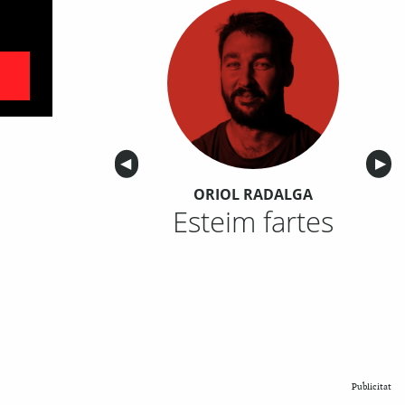
Anterior
◀︎
Sigu
▶︎
ORIOL RADALGA
Esteim fartes
Publicitat