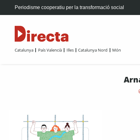
Periodisme cooperatiu per la transformació social
Catalunya
País Valencià
Illes
Catalunya Nord
Món
Arn