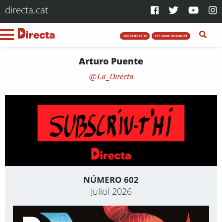
directa.cat
SUBSCRIU-T'HI
FES UNA DONACIÓ
Arturo Puente
La_Directa
NÚMERO 602
Juliol 2026