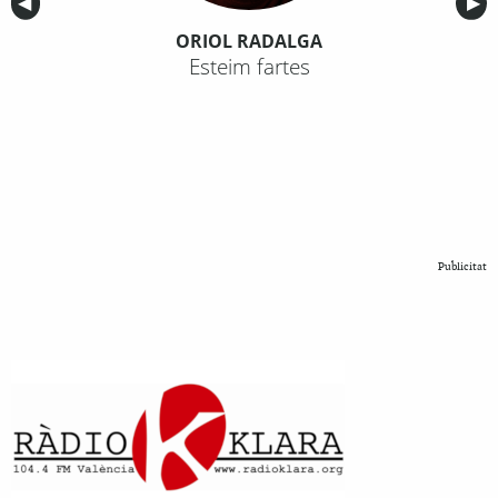
Anterior
◀︎
Sig
▶︎
ORIOL RADALGA
Esteim fartes
Publicitat