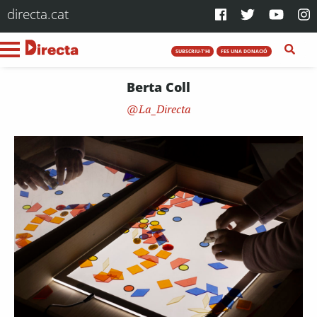
directa.cat
SUBSCRIU-T'HI
FES UNA DONACIÓ
Berta Coll
La_Directa