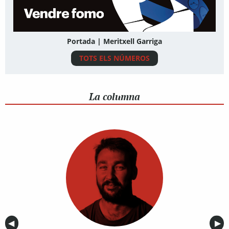
Portada | Meritxell Garriga
TOTS ELS NÚMEROS
La columna
Anterior
◀︎
Sig
▶︎