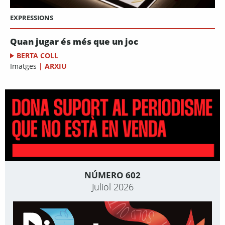
EXPRESSIONS
Quan jugar és més que un joc
BERTA COLL
Imatges
|
ARXIU
NÚMERO 602
Juliol 2026