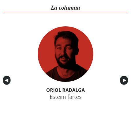
La columna
Anterior
◀︎
Sig
▶︎
ORIOL RADALGA
Esteim fartes