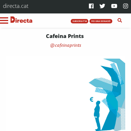
directa.cat
SUBSCRIU-T'HI
FES UNA DONACIÓ
Cafeina Prints
cafeinaprints