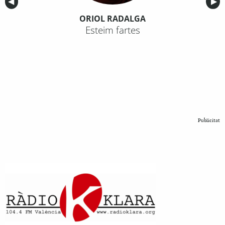
Anterior
◀︎
Sig
▶︎
ORIOL RADALGA
Esteim fartes
Publicitat