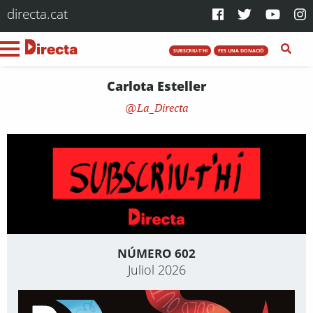
directa.cat
SUBSCRIU-T'HI
FES UNA DONACIÓ
Carlota Esteller
La_Directa
NÚMERO 602
Juliol 2026