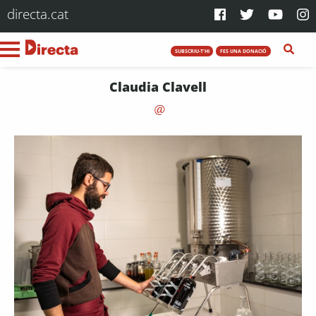
directa.cat
SUBSCRIU-T'HI
FES UNA DONACIÓ
Claudia Clavell