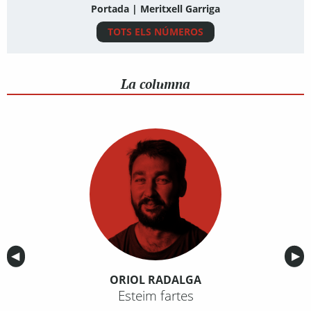
Portada | Meritxell Garriga
TOTS ELS NÚMEROS
La columna
Anterior
◀︎
Sig
▶︎
ORIOL RADALGA
Esteim fartes