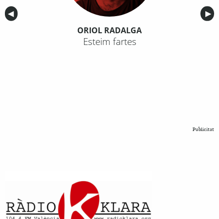
Anterior
◀︎
Sig
▶︎
ORIOL RADALGA
Esteim fartes
Publicitat