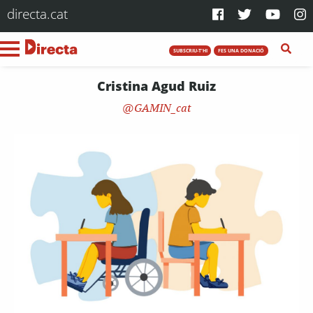
directa.cat
SUBSCRIU-T'HI
FES UNA DONACIÓ
Cristina Agud Ruiz
GAMIN_cat