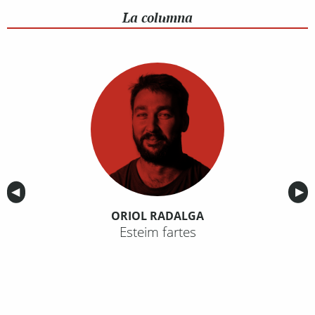
La columna
Anterior
◀︎
Sig
▶︎
ORIOL RADALGA
Esteim fartes