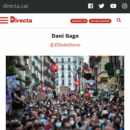
directa.cat
SUBSCRIU-T'HI
FES UNA DONACIÓ
Dani Gago
ElSaltoDiario