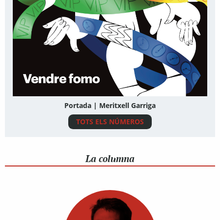
Portada | Meritxell Garriga
TOTS ELS NÚMEROS
La columna