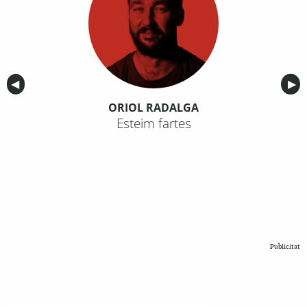
Anterior
◀︎
Sig
▶︎
ORIOL RADALGA
Esteim fartes
Publicitat