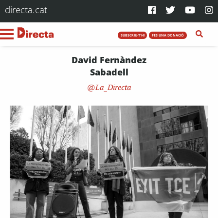
directa.cat
SUBSCRIU-T'HI
FES UNA DONACIÓ
David Fernàndez
Sabadell
La_Directa