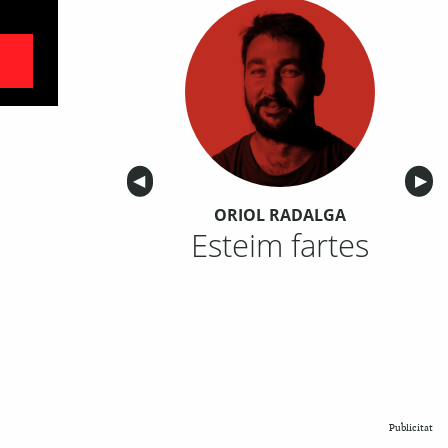
Anterior
◀︎
Sigu
▶︎
ORIOL RADALGA
Esteim fartes
Publicitat