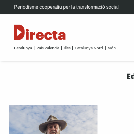
Periodisme cooperatiu per la transformació social
Catalunya
País Valencià
Illes
Catalunya Nord
Món
E