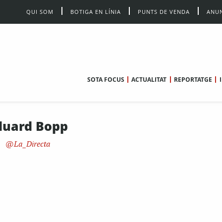
QUI SOM
BOTIGA EN LÍNIA
PUNTS DE VENDA
ANUN
SOTA FOCUS
ACTUALITAT
REPORTATGE
duard Bopp
La_Directa