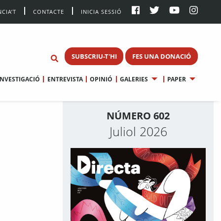
CIA’T
CONTACTE
INICIA SESSIÓ
SUBSCRIU-T'HI
FES UNA DONACIÓ
INVESTIGACIÓ
ENTREVISTA
OPINIÓ
GALERIES
PAPER
NÚMERO 602
Juliol 2026