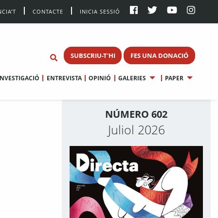
CIA’T
CONTACTE
INICIA SESSIÓ
SUBSCRIU-T'HI
FES UNA DONACIÓ
INVESTIGACIÓ
ENTREVISTA
OPINIÓ
GALERIES
PAPER
NÚMERO 602
Juliol 2026