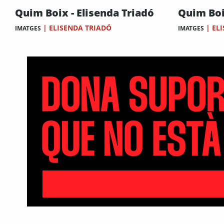
Quim Boix - Elisenda Triadó
Quim Boi
|
ELISENDA TRIADÓ
|
EL
IMATGES
IMATGES