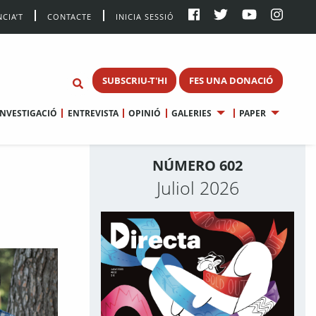
CIA’T
CONTACTE
INICIA SESSIÓ
SUBSCRIU-T'HI
FES UNA DONACIÓ
INVESTIGACIÓ
ENTREVISTA
OPINIÓ
GALERIES
PAPER
NÚMERO 602
Juliol 2026