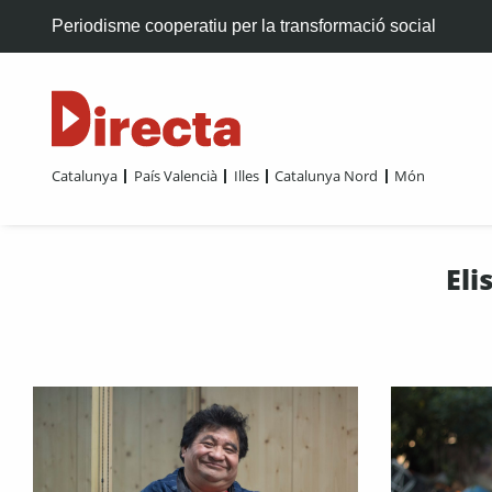
Periodisme cooperatiu per la transformació social
Catalunya
País Valencià
Illes
Catalunya Nord
Món
Eli