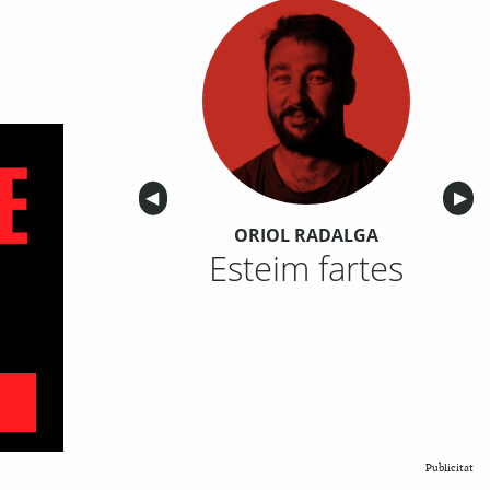
Anterior
◀︎
Sigu
▶︎
ORIOL RADALGA
Esteim fartes
Publicitat