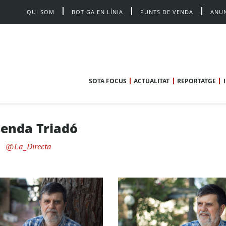
QUI SOM
BOTIGA EN LÍNIA
PUNTS DE VENDA
ANUN
SOTA FOCUS
ACTUALITAT
REPORTATGE
senda Triadó
La_Directa