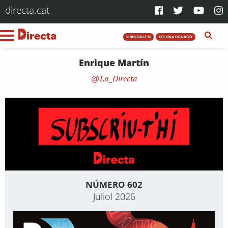
directa.cat
SUBSCRIU-T'HI
FES UNA DONACIÓ
Enrique Martín
La_Directa
NÚMERO 602
Juliol 2026