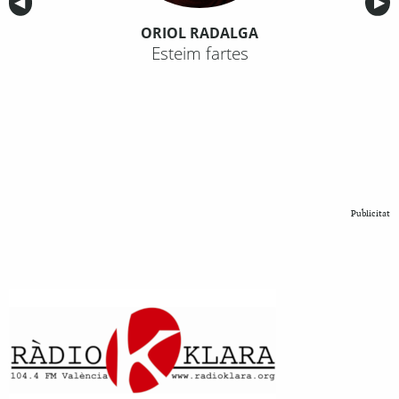
Anterior
◀︎
Sig
▶︎
ORIOL RADALGA
Esteim fartes
Publicitat