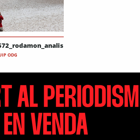
572_rodamon_analisiarxiu_00
UIP ODG