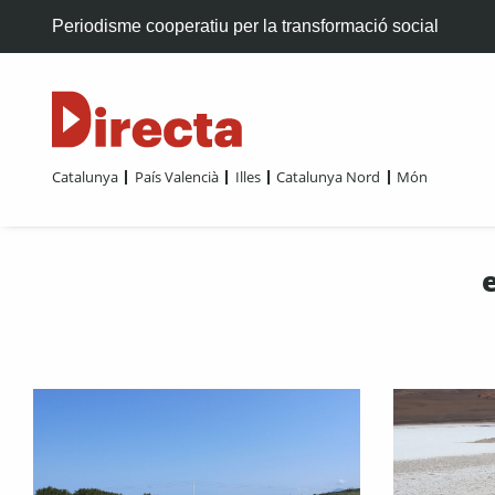
Periodisme cooperatiu per la transformació social
Catalunya
País Valencià
Illes
Catalunya Nord
Món