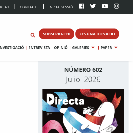
CIA’T
CONTACTE
INICIA SESSIÓ
SUBSCRIU-T'HI
FES UNA DONACIÓ
INVESTIGACIÓ
ENTREVISTA
OPINIÓ
GALERIES
PAPER
NÚMERO 602
Juliol 2026