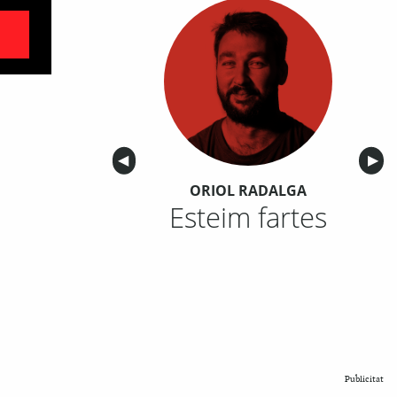
Anterior
◀︎
Sigu
▶︎
ORIOL RADALGA
Esteim fartes
Publicitat