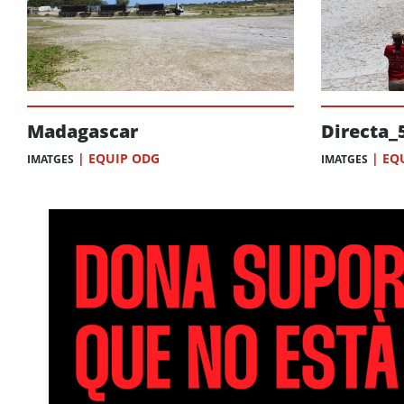
Madagascar
Directa_
|
EQUIP ODG
|
EQ
IMATGES
IMATGES