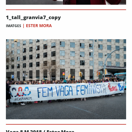
1_tall_granvia7_copy
|
ESTER MORA
IMATGES
Vaga 8 M 2018 / Ester Mora