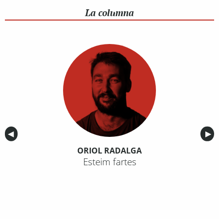
La columna
Anterior
◀︎
Sig
▶︎
ORIOL RADALGA
Esteim fartes