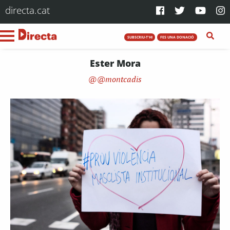
directa.cat
SUBSCRIU-T'HI
FES UNA DONACIÓ
Ester Mora
@montcadis