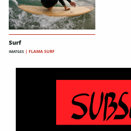
Surf
|
FLAMA SURF
IMATGES