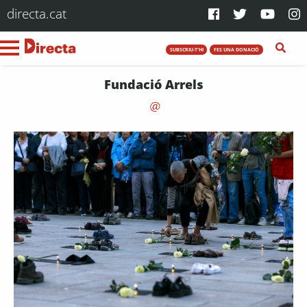
directa.cat
SUBSCRIU-T'HI
FES UNA DONACIÓ
Fundació Arrels