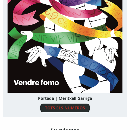
Portada | Meritxell Garriga
TOTS ELS NÚMEROS
La columna