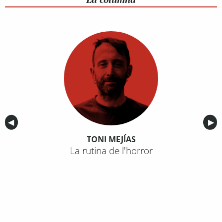
Anterior
◀︎
Sig
▶︎
TONI MEJÍAS
La rutina de l'horror