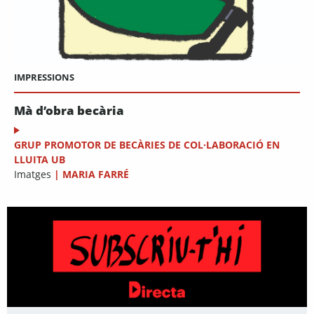
IMPRESSIONS
Mà d’obra becària
GRUP PROMOTOR DE BECÀRIES DE COL·LABORACIÓ EN
LLUITA UB
Imatges
|
MARIA FARRÉ