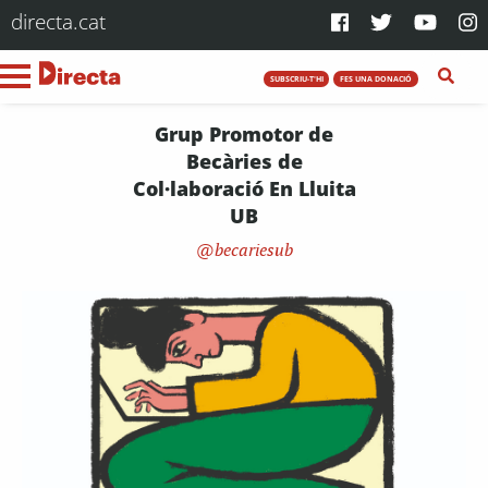
directa.cat
SUBSCRIU-T'HI
FES UNA DONACIÓ
Grup Promotor de
Becàries de
Col·laboració En Lluita
UB
becariesub