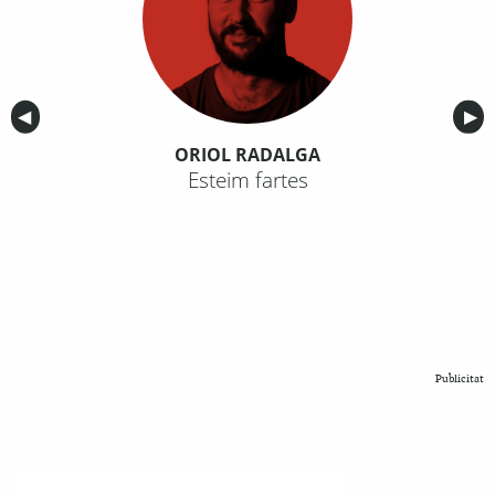
Anterior
◀︎
Sig
▶︎
ORIOL RADALGA
Esteim fartes
Publicitat