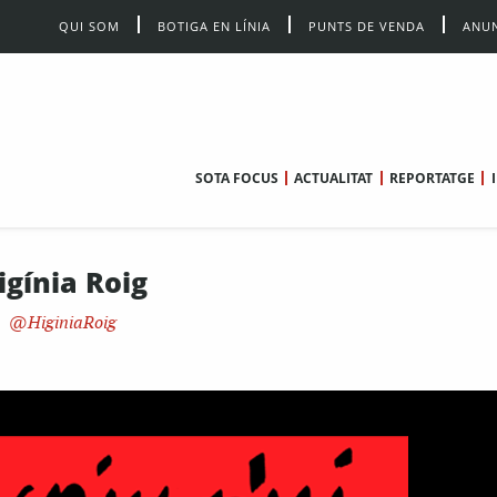
QUI SOM
BOTIGA EN LÍNIA
PUNTS DE VENDA
ANUN
SOTA FOCUS
ACTUALITAT
REPORTATGE
igínia Roig
HiginiaRoig