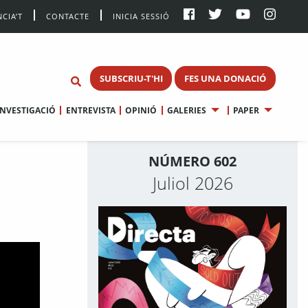
CIA’T
CONTACTE
INICIA SESSIÓ
SUBSCRIU-T'HI
FES UNA DONACIÓ
INVESTIGACIÓ
ENTREVISTA
OPINIÓ
GALERIES
PAPER
NÚMERO 602
Juliol 2026