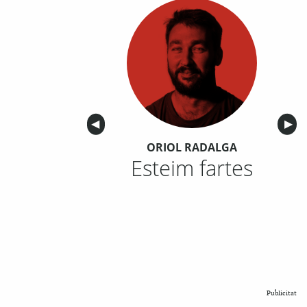
Anterior
◀︎
Sigu
▶︎
ORIOL RADALGA
Esteim fartes
Publicitat