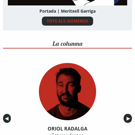
Portada | Meritxell Garriga
TOTS ELS NÚMEROS
La columna
Anterior
◀︎
Sig
▶︎
ORIOL RADALGA