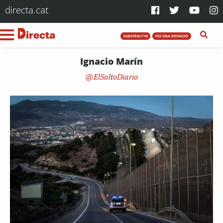
directa.cat
SUBSCRIU-T'HI
FES UNA DONACIÓ
Ignacio Marín
ElSaltoDiario