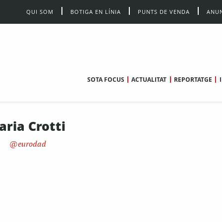
QUI SOM
BOTIGA EN LÍNIA
PUNTS DE VENDA
ANUN
SOTA FOCUS
ACTUALITAT
REPORTATGE
laria Crotti
eurodad