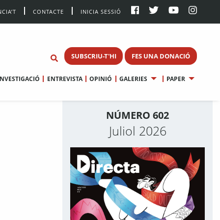
CIA’T
CONTACTE
INICIA SESSIÓ
SUBSCRIU-T'HI
FES UNA DONACIÓ
INVESTIGACIÓ
ENTREVISTA
OPINIÓ
GALERIES
PAPER
NÚMERO 602
Juliol 2026