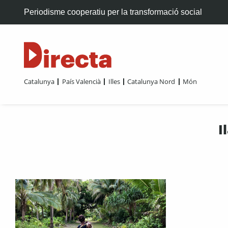
Periodisme cooperatiu per la transformació social
Catalunya
País Valencià
Illes
Catalunya Nord
Món
I