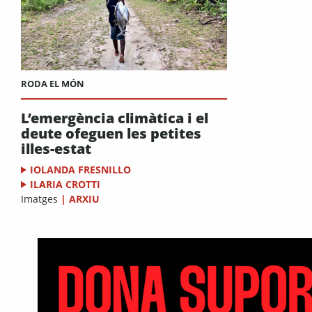
RODA EL MÓN
L’emergència climàtica i el
deute ofeguen les petites
illes-estat
IOLANDA FRESNILLO
ILARIA CROTTI
Imatges
|
ARXIU