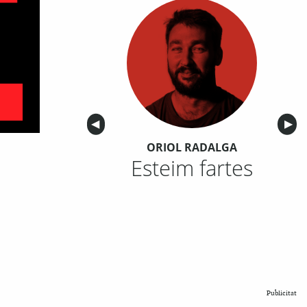
Anterior
◀︎
Sigu
▶︎
ORIOL RADALGA
Esteim fartes
Publicitat