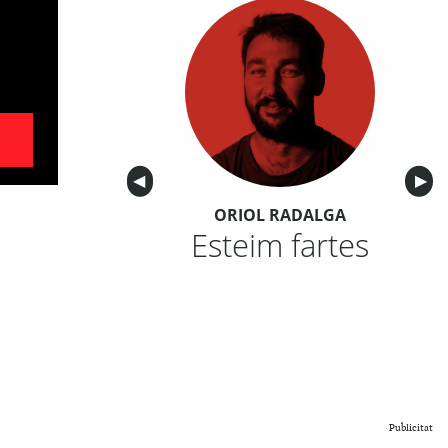
Anterior
◀︎
Sigu
▶︎
ORIOL RADALGA
Esteim fartes
Publicitat