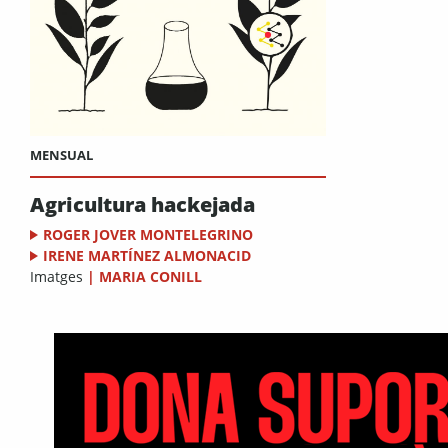
MENSUAL
Agricultura hackejada
ROGER JOVER MONTELEGRINO
IRENE MARTÍNEZ ALMONACID
Imatges
|
MARIA CONILL