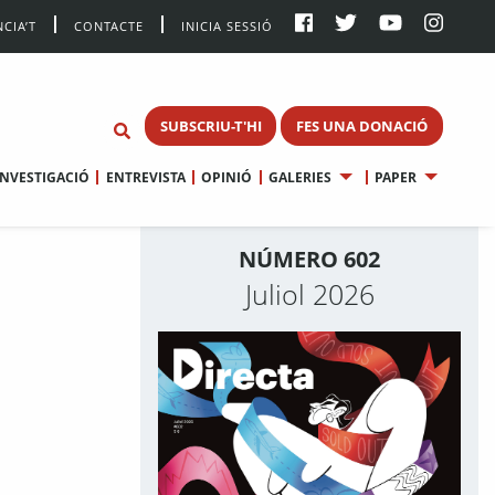
CIA’T
CONTACTE
INICIA SESSIÓ
SUBSCRIU-T'HI
FES UNA DONACIÓ
INVESTIGACIÓ
ENTREVISTA
OPINIÓ
GALERIES
PAPER
NÚMERO 602
Juliol 2026