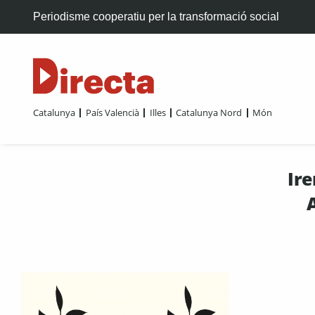
Periodisme cooperatiu per la transformació social
Catalunya
País Valencià
Illes
Catalunya Nord
Món
Ir