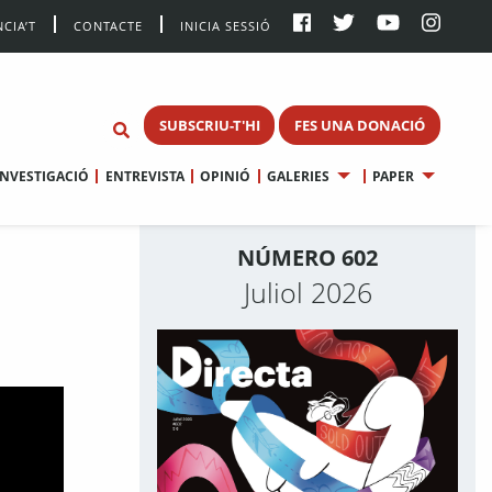
CIA’T
CONTACTE
INICIA SESSIÓ
SUBSCRIU-T'HI
FES UNA DONACIÓ
INVESTIGACIÓ
ENTREVISTA
OPINIÓ
GALERIES
PAPER
NÚMERO 602
Juliol 2026