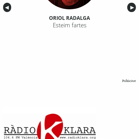
Anterior
◀︎
Sig
▶︎
ORIOL RADALGA
Esteim fartes
Publicitat