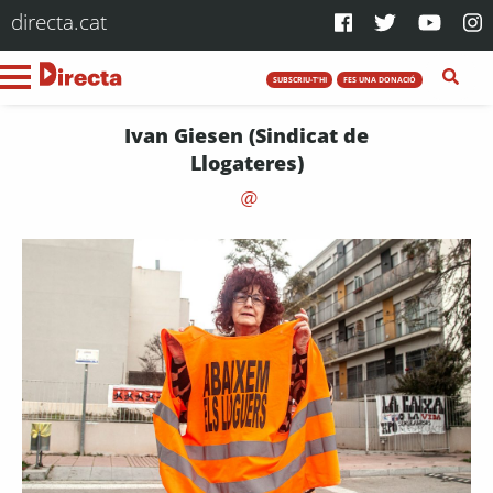
directa.cat
SUBSCRIU-T'HI
FES UNA DONACIÓ
Ivan Giesen (Sindicat de
Llogateres)