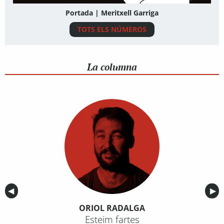
Portada | Meritxell Garriga
TOTS ELS NÚMEROS
La columna
Anterior
◀︎
Sig
▶︎
ORIOL RADALGA
Esteim fartes