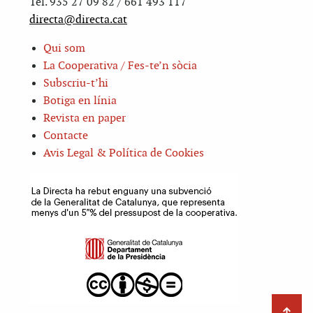
Tel. 935 27 09 82 / 661 493 117
directa@directa.cat
Qui som
La Cooperativa / Fes-te’n sòcia
Subscriu-t’hi
Botiga en línia
Revista en paper
Contacte
Avis Legal & Política de Cookies