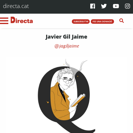
directa.cat
SUBSCRIU-T'HI
FES UNA DONACIÓ
Javier Gil Jaime
jagiljaime