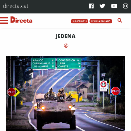
directa.cat
SUBSCRIU-T'HI
FES UNA DONACIÓ
JEDENA