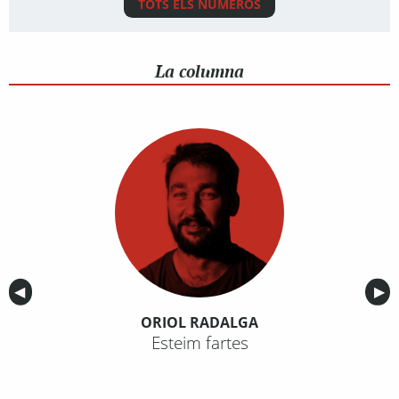
TOTS ELS NÚMEROS
La columna
Anterior
◀︎
Sig
▶︎
ORIOL RADALGA
Esteim fartes