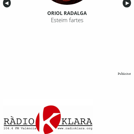
Anterior
◀︎
Sig
▶︎
ORIOL RADALGA
Esteim fartes
Publicitat