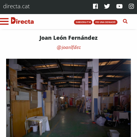
directa.cat
SUBSCRIU-T'HI
FES UNA DONACIÓ
Joan León Fernández
joanlfdez