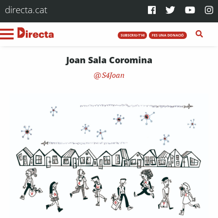
directa.cat
SUBSCRIU-T'HI
FES UNA DONACIÓ
Joan Sala Coromina
S4Joan