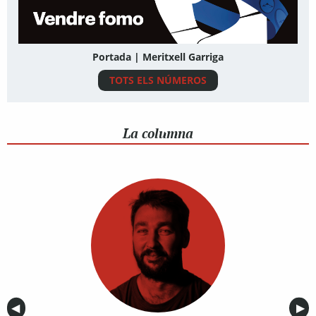
Portada | Meritxell Garriga
TOTS ELS NÚMEROS
La columna
Anterior
◀︎
Sig
▶︎