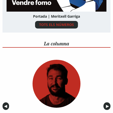
Portada | Meritxell Garriga
TOTS ELS NÚMEROS
La columna
Anterior
◀︎
Sig
▶︎