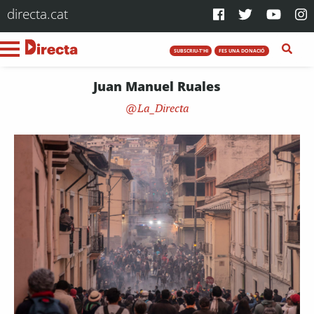
directa.cat
SUBSCRIU-T'HI
FES UNA DONACIÓ
Juan Manuel Ruales
La_Directa