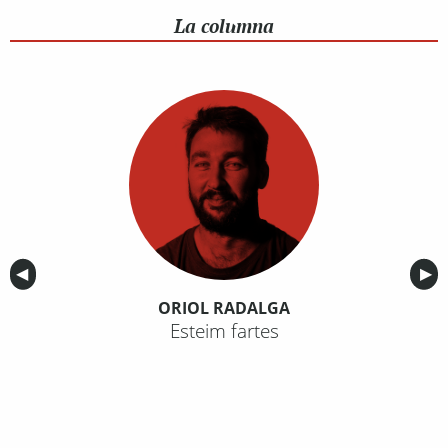
La columna
Anterior
◀︎
Sig
▶︎
ORIOL RADALGA
Esteim fartes