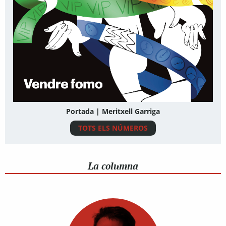
Portada | Meritxell Garriga
TOTS ELS NÚMEROS
La columna