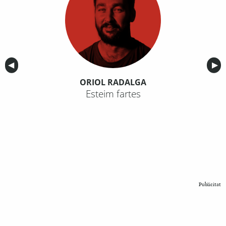
Anterior
◀︎
Sig
▶︎
ORIOL RADALGA
Esteim fartes
Publicitat