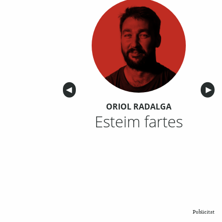
Anterior
◀︎
Sigu
▶︎
ORIOL RADALGA
Esteim fartes
Publicitat