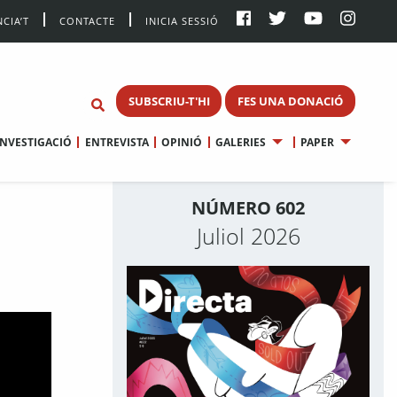
CIA’T
CONTACTE
INICIA SESSIÓ
SUBSCRIU-T'HI
FES UNA DONACIÓ
INVESTIGACIÓ
ENTREVISTA
OPINIÓ
GALERIES
PAPER
NÚMERO 602
Juliol 2026