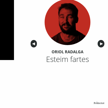
Anterior
◀︎
Sigu
▶︎
ORIOL RADALGA
Esteim fartes
Publicitat