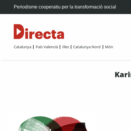
Periodisme cooperatiu per la transformació social
Catalunya
País Valencià
Illes
Catalunya Nord
Món
Kari