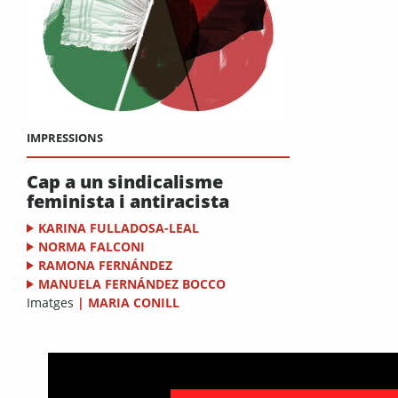
IMPRESSIONS
Cap a un sindicalisme
feminista i antiracista
KARINA FULLADOSA-LEAL
NORMA FALCONI
RAMONA FERNÁNDEZ
MANUELA FERNÁNDEZ BOCCO
Imatges
|
MARIA CONILL