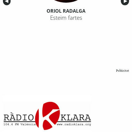
Anterior
◀︎
Sig
▶︎
ORIOL RADALGA
Esteim fartes
Publicitat