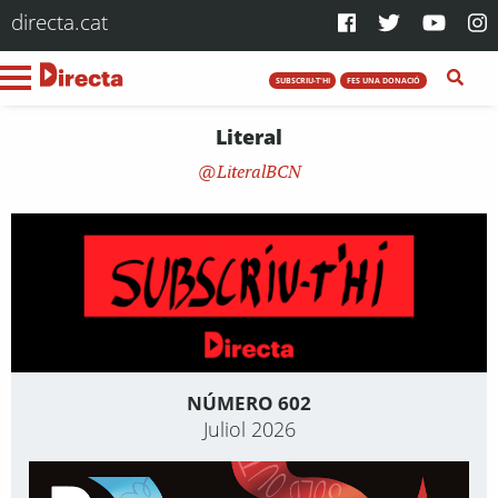
directa.cat
SUBSCRIU-T'HI
FES UNA DONACIÓ
Literal
LiteralBCN
NÚMERO 602
Juliol 2026