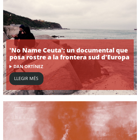
'No Name Ceuta': un documental que
posa rostre a la frontera sud d'Europa
DAN ORTÍNEZ
LLEGIR MÉS