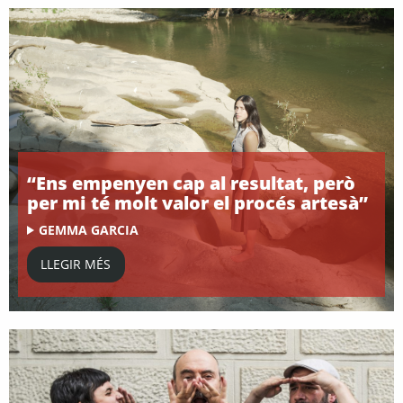
“Ens empenyen cap al resultat, però
per mi té molt valor el procés artesà”
GEMMA GARCIA
LLEGIR MÉS