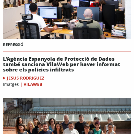
REPRESSIÓ
L’Agència Espanyola de Protecció de Dades
també sanciona VilaWeb per haver informat
sobre els policies infiltrats
JESÚS RODRÍGUEZ
Imatges
|
VILAWEB