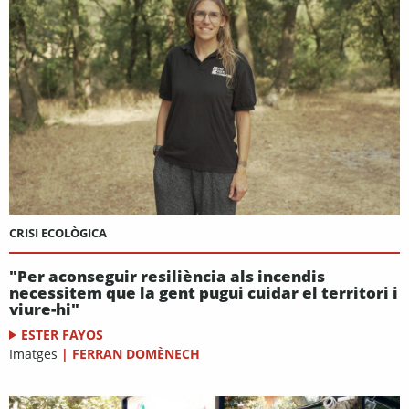
CRISI ECOLÒGICA
"Per aconseguir resiliència als incendis
necessitem que la gent pugui cuidar el territori i
viure-hi"
ESTER FAYOS
Imatges
|
FERRAN DOMÈNECH