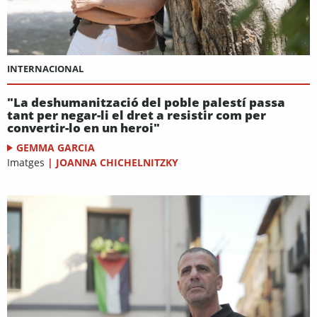
INTERNACIONAL
"La deshumanització del poble palestí passa
tant per negar-li el dret a resistir com per
convertir-lo en un heroi"
GEMMA GARCIA
Imatges
|
JOANNA CHICHELNITZKY