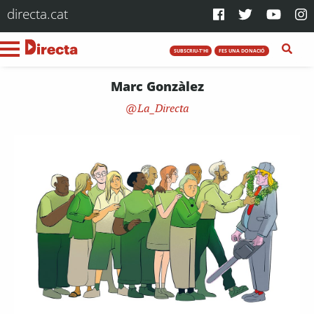
directa.cat
SUBSCRIU-T'HI
FES UNA DONACIÓ
Marc Gonzàlez
La_Directa