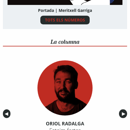
Portada | Meritxell Garriga
TOTS ELS NÚMEROS
La columna
Anterior
◀︎
Sig
▶︎
ORIOL RADALGA