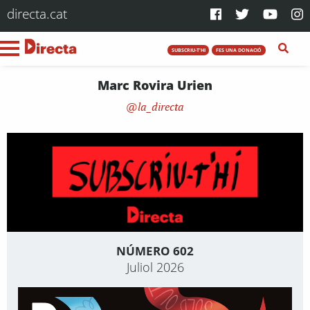
directa.cat
SUBSCRIU-T'HI
FES UNA DONACIÓ
Marc Rovira Urien
la_directa
NÚMERO 602
Juliol 2026