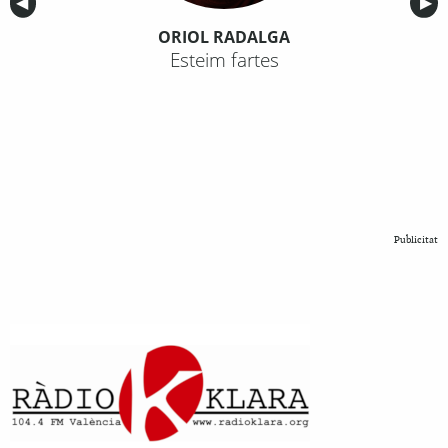
Anterior
◀︎
Sig
▶︎
ORIOL RADALGA
Esteim fartes
Publicitat