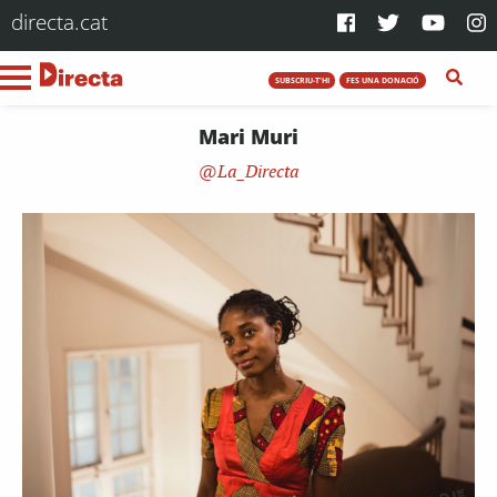
directa.cat
SUBSCRIU-T'HI
FES UNA DONACIÓ
Mari Muri
La_Directa