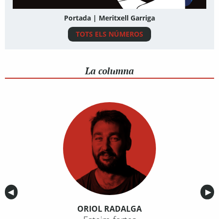
Portada | Meritxell Garriga
TOTS ELS NÚMEROS
La columna
Anterior
◀︎
Sig
▶︎
ORIOL RADALGA