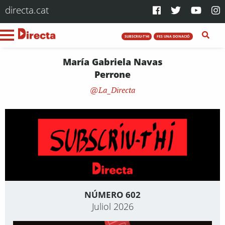
directa.cat
SUBSCRIU-T'HI
FES UNA DONACIÓ
María Gabriela Navas
Perrone
La_Directa
NÚMERO 602
Juliol 2026