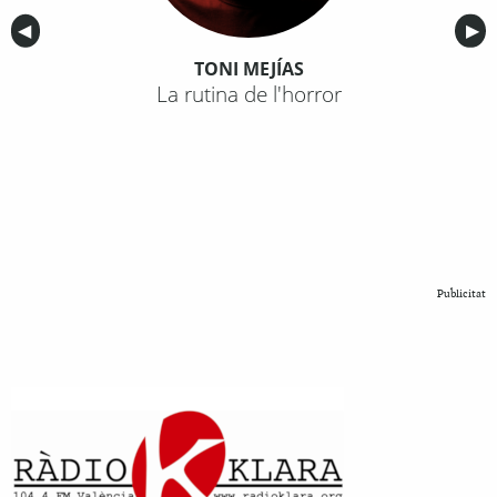
Anterior
◀︎
Sig
▶︎
TONI MEJÍAS
La rutina de l'horror
Publicitat