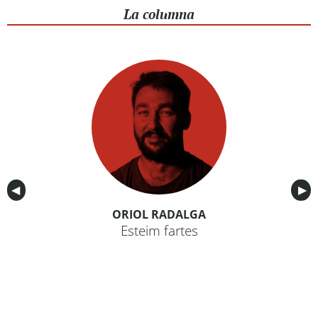
La columna
Anterior
◀︎
Sig
▶︎
ORIOL RADALGA
Esteim fartes