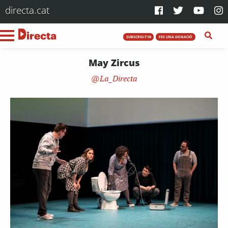
directa.cat
SUBSCRIU-T'HI
FES UNA DONACIÓ
May Zircus
La_Directa